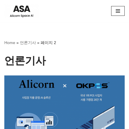
콘
텐
츠
로
Home
»
언론기사
»
페이지 2
건
너
뛰
언론기사
기